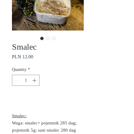
Smalec
Price
PLN 12.00
Quantity
*
Add to Cart
Smalec:
Waga: smalec+ pojemnik 285 dag;
pojemnik 5g; sam smalec 280 dag