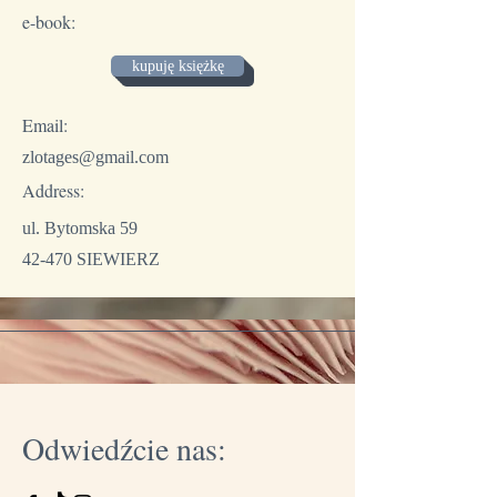
e-book:
kupuję księżkę
Email:
zlotages@gmail.com
Address:
ul. Bytomska 59
42-470 SIEWIERZ
Odwiedźcie nas: